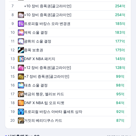
7
+10 장비 증폭권[골고라이언]
254억
8
+10 장비 증폭권[골고라이언]
254억
9
트로피컬 바캉스 오라 변경권
185억
10
에픽 소울 결정
183억
11
광휘의 소울 결정
177억
12
증폭 보호권
175억
13
DNF X NBA 패키지
145억
14
+12 장비 증폭권[골고라이언]
128억
15
+7 장비 증폭권[골고라이언]
99억
16
태초 소울 결정
98억
17
백금의 행운, 엘리브 카드
95억
18
DNF X NBA 팁 오프 티켓
94억
19
트로피컬 바캉스 아바타 풀세트 상자
92억
20
거짓의 베리디쿠스 카드
87억