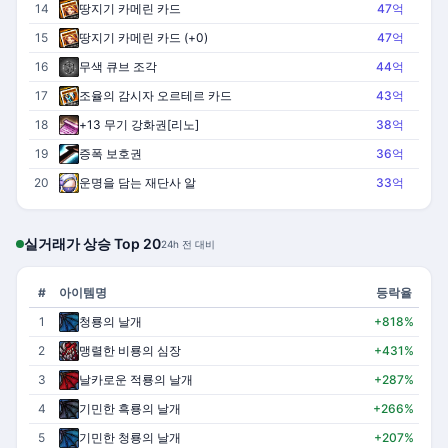
14
땅지기 카메린 카드
47억
15
땅지기 카메린 카드 (+0)
47억
16
무색 큐브 조각
44억
17
조율의 감시자 오르테르 카드
43억
18
+13 무기 강화권[리노]
38억
19
증폭 보호권
36억
20
운명을 담는 재단사 알
33억
실거래가 상승 Top 20
24h 전 대비
#
아이템명
등락율
1
청룡의 날개
+818%
2
맹렬한 비룡의 심장
+431%
3
날카로운 적룡의 날개
+287%
4
기민한 흑룡의 날개
+266%
5
기민한 청룡의 날개
+207%