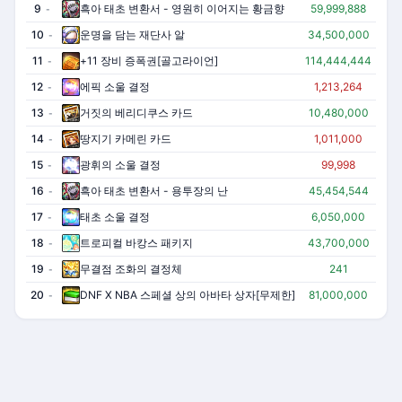
9
흑아 태초 변환서 - 영원히 이어지는 황금향
59,999,888
-
10
운명을 담는 재단사 알
34,500,000
-
11
+11 장비 증폭권[골고라이언]
114,444,444
-
12
에픽 소울 결정
1,213,264
-
13
거짓의 베리디쿠스 카드
10,480,000
-
14
땅지기 카메린 카드
1,011,000
-
15
광휘의 소울 결정
99,998
-
16
흑아 태초 변환서 - 용투장의 난
45,454,544
-
17
태초 소울 결정
6,050,000
-
18
트로피컬 바캉스 패키지
43,700,000
-
19
무결점 조화의 결정체
241
-
20
DNF X NBA 스페셜 상의 아바타 상자[무제한]
81,000,000
-