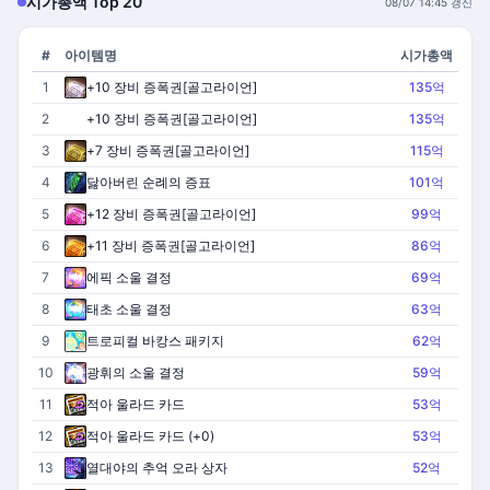
시가총액 Top 20
08/07 14:45 갱신
#
아이템명
시가총액
1
+10 장비 증폭권[골고라이언]
135억
2
+10 장비 증폭권[골고라이언]
135억
3
+7 장비 증폭권[골고라이언]
115억
4
닳아버린 순례의 증표
101억
5
+12 장비 증폭권[골고라이언]
99억
6
+11 장비 증폭권[골고라이언]
86억
7
에픽 소울 결정
69억
8
태초 소울 결정
63억
9
트로피컬 바캉스 패키지
62억
10
광휘의 소울 결정
59억
11
적아 울라드 카드
53억
12
적아 울라드 카드 (+0)
53억
13
열대야의 추억 오라 상자
52억