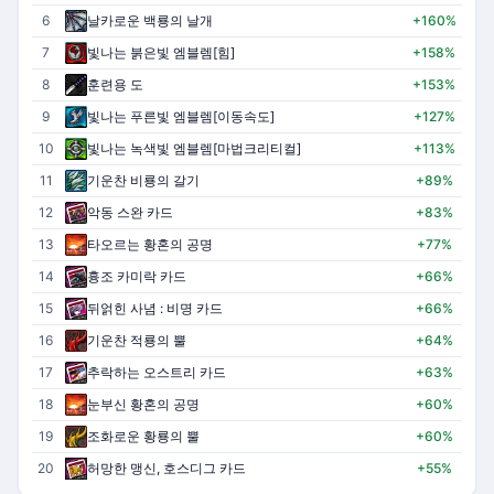
6
날카로운 백룡의 날개
+160%
7
빛나는 붉은빛 엠블렘[힘]
+158%
8
훈련용 도
+153%
9
빛나는 푸른빛 엠블렘[이동속도]
+127%
10
빛나는 녹색빛 엠블렘[마법크리티컬]
+113%
11
기운찬 비룡의 갈기
+89%
12
악동 스완 카드
+83%
13
타오르는 황혼의 공명
+77%
14
흉조 카미락 카드
+66%
15
뒤얽힌 사념 : 비명 카드
+66%
16
기운찬 적룡의 뿔
+64%
17
추락하는 오스트리 카드
+63%
18
눈부신 황혼의 공명
+60%
19
조화로운 황룡의 뿔
+60%
20
허망한 맹신, 호스디그 카드
+55%