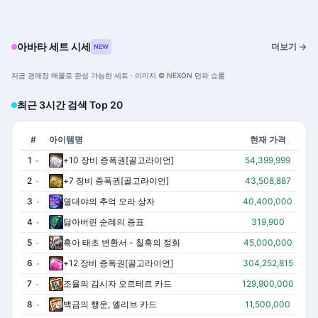
아바타 세트 시세
더보기 →
NEW
지금 경매장 매물로 완성 가능한 세트 · 이미지 © NEXON 던파 쇼룸
최근 3시간 검색 Top 20
#
아이템명
현재 가격
1
+10 장비 증폭권[골고라이언]
54,399,999
-
2
+7 장비 증폭권[골고라이언]
43,508,887
-
3
열대야의 추억 오라 상자
40,400,000
-
4
닳아버린 순례의 증표
319,900
-
5
흑아 태초 변환서 - 칠흑의 정화
45,000,000
-
6
+12 장비 증폭권[골고라이언]
304,252,815
-
7
조율의 감시자 오르테르 카드
129,900,000
-
8
백금의 행운, 엘리브 카드
11,500,000
-