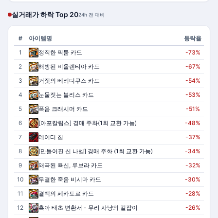
실거래가 하락 Top 20
24h 전 대비
#
아이템명
등락율
1
정직한 픽툼 카드
-73%
2
해방된 비올렌티아 카드
-67%
3
거짓의 베리디쿠스 카드
-54%
4
눈물짓는 블리스 카드
-53%
5
폭음 크래시머 카드
-51%
6
[아포칼립스] 경매 주화(1회 교환 가능)
-48%
7
데이터 칩
-37%
8
[만들어진 신 나벨] 경매 주화 (1회 교환 가능)
-34%
9
왜곡된 욕신, 루브라 카드
-32%
10
무결한 죽음 비시마 카드
-30%
11
결백의 페카토르 카드
-28%
12
흑아 태초 변환서 - 무리 사냥의 길잡이
-26%