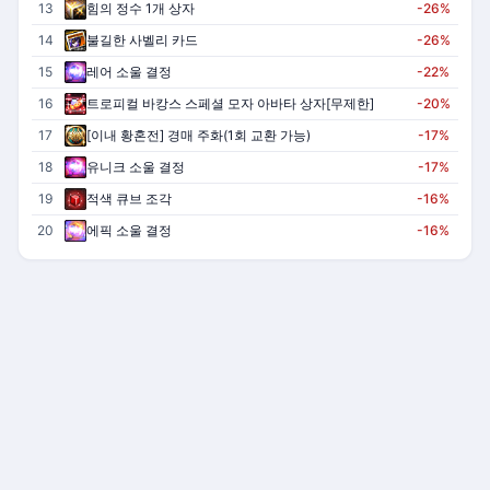
13
힘의 정수 1개 상자
-26%
14
불길한 사벨리 카드
-26%
15
레어 소울 결정
-22%
16
트로피컬 바캉스 스페셜 모자 아바타 상자[무제한]
-20%
17
[이내 황혼전] 경매 주화(1회 교환 가능)
-17%
18
유니크 소울 결정
-17%
19
적색 큐브 조각
-16%
20
에픽 소울 결정
-16%