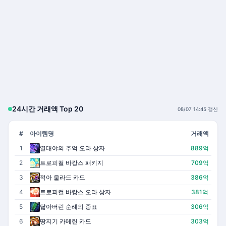
24시간 거래액 Top 20
08/07 14:45 갱신
#
아이템명
거래액
1
열대야의 추억 오라 상자
889억
2
트로피컬 바캉스 패키지
709억
3
적아 울라드 카드
386억
4
트로피컬 바캉스 오라 상자
381억
5
닳아버린 순례의 증표
306억
6
땅지기 카메린 카드
303억