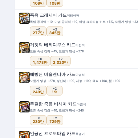
108만
108만
폭음 크래시머 카드
머리어깨
독립 공격력 +10, 마법 공격력 +10, 마법 크리티컬 히트 +5%, 모험가 명성 +221,
+0
+2
277만
845만
거짓의 베리디쿠스 카드
마법석
모든 속성 강화 +45, 모험가 명성 +278
+0
+2
1,478만
2,020만
해방된 비올렌티아 카드
마법석
모험가 명성 +278, 정신력 +190, 지능 +190, 체력 +190, 힘 +190
+0
+2
249만
1억
무결한 죽음 비시마 카드
마법석
모든 속성 강화 +40, 모험가 명성 +240
+0
+2
230만
729만
인공신 프로토타입 카드
목걸이