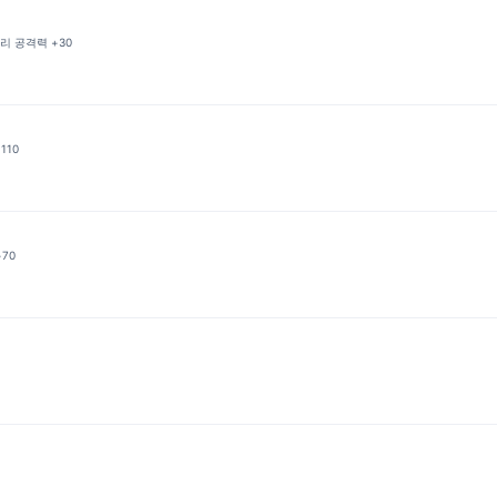
물리 공격력 +30
110
+70