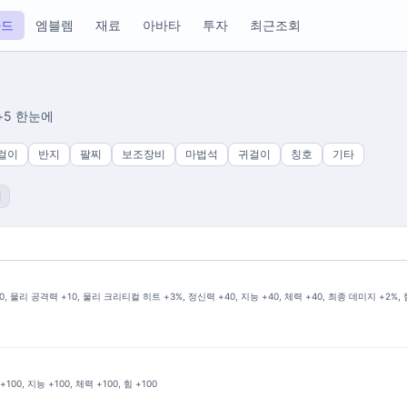
카드
엠블렘
재료
아바타
투자
최근조회
+5 한눈에
걸이
반지
팔찌
보조장비
마법석
귀걸이
칭호
기타
시
 물리 공격력 +10, 물리 크리티컬 히트 +3%, 정신력 +40, 지능 +40, 체력 +40, 최종 데미지 +2%, 
0, 지능 +100, 체력 +100, 힘 +100