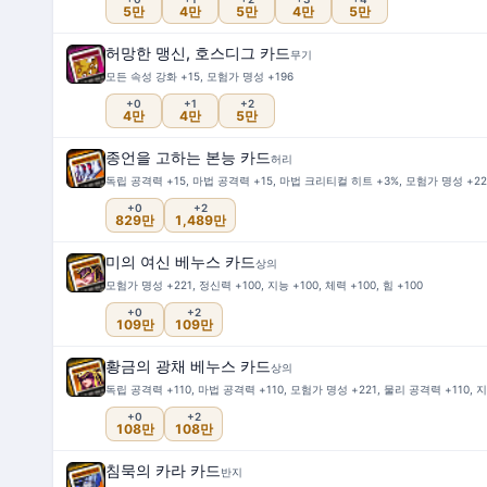
5만
4만
5만
4만
5만
허망한 맹신, 호스디그 카드
무기
모든 속성 강화 +15, 모험가 명성 +196
+0
+1
+2
4만
4만
5만
종언을 고하는 본능 카드
허리
독립 공격력 +15, 마법 공격력 +15, 마법 크리티컬 히트 +3%, 모험가 명성 +221,
+0
+2
829만
1,489만
미의 여신 베누스 카드
상의
모험가 명성 +221, 정신력 +100, 지능 +100, 체력 +100, 힘 +100
+0
+2
109만
109만
황금의 광채 베누스 카드
상의
독립 공격력 +110, 마법 공격력 +110, 모험가 명성 +221, 물리 공격력 +110, 지
+0
+2
108만
108만
침묵의 카라 카드
반지