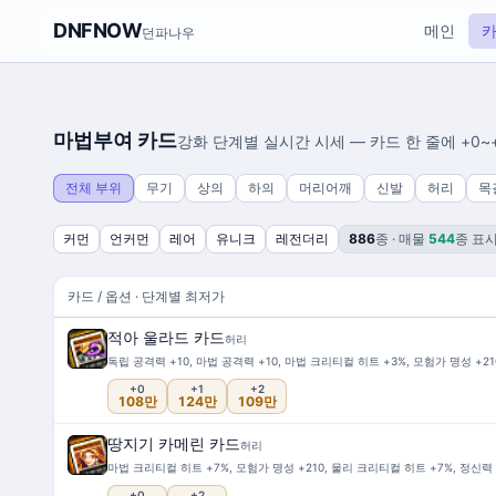
DNFNOW
메인
던파나우
마법부여 카드
강화 단계별 실시간 시세 — 카드 한 줄에 +0~
전체 부위
무기
상의
하의
머리어깨
신발
허리
목
커먼
언커먼
레어
유니크
레전더리
886
종 · 매물
544
종 표
카드
/ 옵션 · 단계별 최저가
적아 울라드 카드
허리
독립 공격력 +10, 마법 공격력 +10, 마법 크리티컬 히트 +3%, 모험가 명성 +210,
+0
+1
+2
108만
124만
109만
땅지기 카메린 카드
허리
마법 크리티컬 히트 +7%, 모험가 명성 +210, 물리 크리티컬 히트 +7%, 정신력 +10
+0
+2