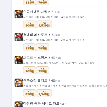
138만
794만
인공신 3호 나벨 카드
반지
모든 속성 강화 +35, 모험가 명성 +221, 최종 데미지 +2%
+0
+2
809만
1,539만
결백의 페카토르 카드
팔찌
모든 속성 강화 +35, 모험가 명성 +210, 최종 데미지 +1%
+0
+2
135만
795만
파고드는 스펀저 카드
귀걸이
모험가 명성 +210, 정신력 +200, 지능 +200, 체력 +200, 힘 +200
+0
+3
109만
299만
연구소장 엘디르 카드
허리
독립 공격력 +15, 마법 공격력 +15, 마법 크리티컬 히트 +3%, 모험가 명성 +221,
+0
+2
850만
1,549만
다정한 죽음 세니르 카드
마법석