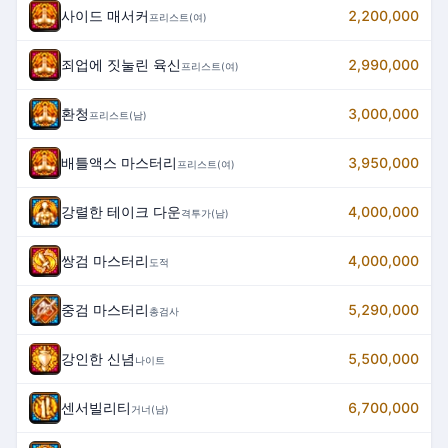
사이드 매서커
2,200,000
프리스트(여)
죄업에 짓눌린 육신
2,990,000
프리스트(여)
환청
3,000,000
프리스트(남)
배틀액스 마스터리
3,950,000
프리스트(여)
강렬한 테이크 다운
4,000,000
격투가(남)
쌍검 마스터리
4,000,000
도적
중검 마스터리
5,290,000
총검사
강인한 신념
5,500,000
나이트
센서빌리티
6,700,000
거너(남)