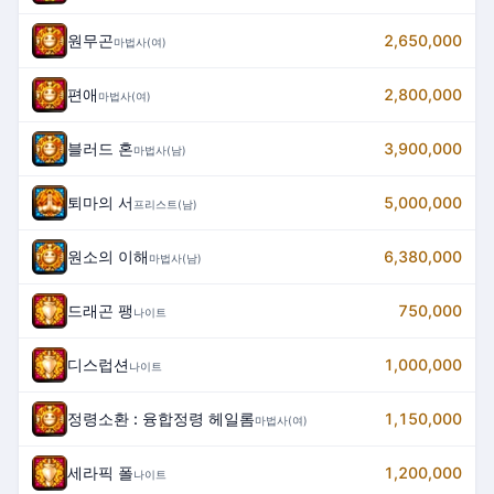
원무곤
2,650,000
마법사(여)
편애
2,800,000
마법사(여)
블러드 혼
3,900,000
마법사(남)
퇴마의 서
5,000,000
프리스트(남)
원소의 이해
6,380,000
마법사(남)
드래곤 팽
750,000
나이트
디스럽션
1,000,000
나이트
정령소환 : 융합정령 헤일롬
1,150,000
마법사(여)
세라픽 폴
1,200,000
나이트