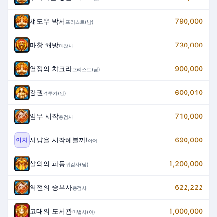
섀도우 박서
790,000
프리스트(남)
마창 해방
730,000
마창사
열정의 챠크라
900,000
프리스트(남)
강권
600,010
격투가(남)
임무 시작
710,000
총검사
사냥을 시작해볼까!
690,000
아처
아처
살의의 파동
1,200,000
귀검사(남)
역전의 승부사
622,222
총검사
고대의 도서관
1,000,000
마법사(여)