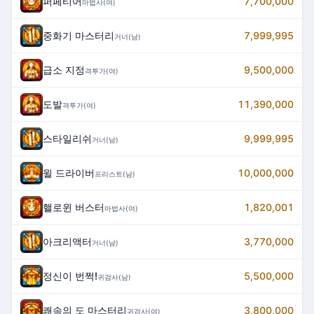
퍼페티어
7,700,000
마법사(여)
중화기 마스터리
7,999,995
거너(남)
급소 지정
9,500,000
격투가(여)
도발
11,390,000
격투가(여)
스타일리쉬
9,999,995
거너(남)
윌 드라이버
10,000,000
프리스트(남)
핼로윈 버스터
1,820,001
마법사(여)
아크리액터
3,770,000
거너(남)
정신이 번쩍!
5,500,000
귀검사(남)
쾌속의 도 마스터리
3,800,000
귀검사(여)