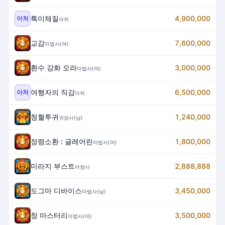
특이체질
4,900,000
아처
아처
교감
7,600,000
마법사(여)
환수 강화 오라
3,000,000
마법사(여)
여행자의 직감
6,500,000
아처
아처
청혈투귀
1,240,000
귀검사(남)
정령소환 : 글레어린
1,800,000
마법사(여)
미라지 부스트
2,888,888
마창사
도그마 디바이스
3,450,000
마법사(남)
창 마스터리
3,500,000
마법사(여)