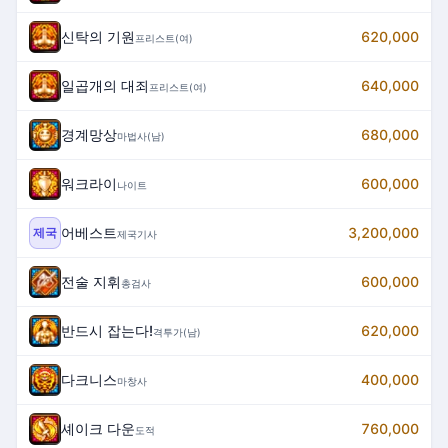
신탁의 기원
620,000
프리스트(여)
일곱개의 대죄
640,000
프리스트(여)
경계망상
680,000
마법사(남)
워크라이
600,000
나이트
어베스트
3,200,000
제국
제국기사
전술 지휘
600,000
총검사
반드시 잡는다!
620,000
격투가(남)
다크니스
400,000
마창사
셰이크 다운
760,000
도적