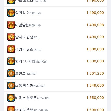
다크 크로스
1,490,000
다크나이트
악귀참수
1,490,000
귀검사(남)
마검발현
1,499,998
귀검사(여)
망자의 집념
1,499,999
도적
생명의 전조
1,500,000
나이트
합격 : 나락참
1,500,000
귀검사(남)
토먼트
1,501,250
마법사(남)
스톰 퀘이커
1,549,000
마법사(남)
바운스 블로우
1,550,000
다크나이트
수호의 축복
1,599,000
프리스트(여)