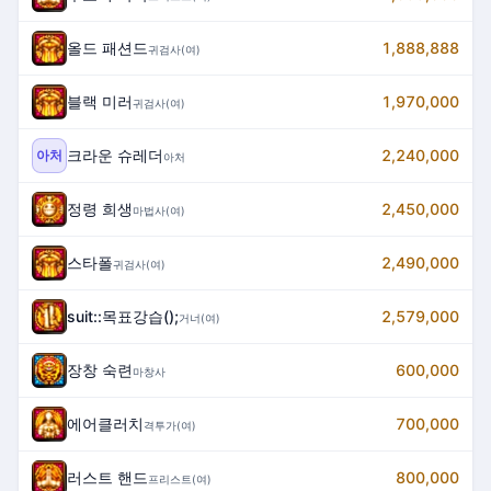
올드 패션드
1,888,888
귀검사(여)
블랙 미러
1,970,000
귀검사(여)
크라운 슈레더
2,240,000
아처
아처
정령 희생
2,450,000
마법사(여)
스타폴
2,490,000
귀검사(여)
suit::목표강습();
2,579,000
거너(여)
장창 숙련
600,000
마창사
에어클러치
700,000
격투가(여)
러스트 핸드
800,000
프리스트(여)