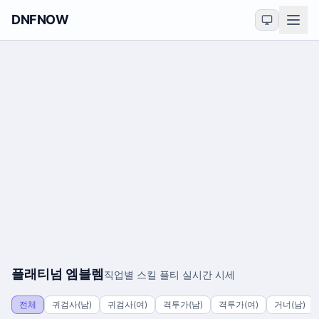
DNFNOW
플래티넘 엠블렘
직업별 스킬 플티 실시간 시세
전체
귀검사(남)
귀검사(여)
격투가(남)
격투가(여)
거너(남)