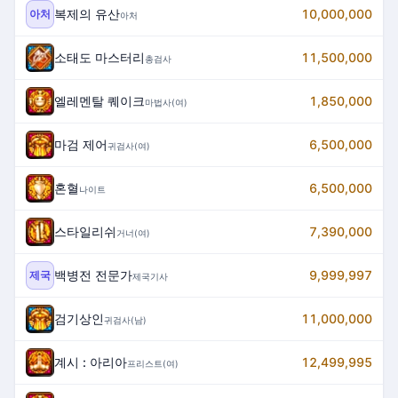
복제의 유산
10,000,000
아처
아처
소태도 마스터리
11,500,000
총검사
엘레멘탈 퀘이크
1,850,000
마법사(여)
마검 제어
6,500,000
귀검사(여)
혼혈
6,500,000
나이트
스타일리쉬
7,390,000
거너(여)
백병전 전문가
9,999,997
제국
제국기사
검기상인
11,000,000
귀검사(남)
계시 : 아리아
12,499,995
프리스트(여)