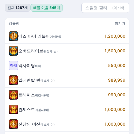
전체
1287
개
매물 있음
545
개
엠블렘
최저가
데스 바이 리볼버
1,200,000
거너(남)
오버드라이브
1,500,000
귀검사(남)
익사이팅
550,000
아처
아처
엘레멘탈 번
989,999
마법사(여)
트레이스
990,000
귀검사(여)
컨제스트
1,000,000
귀검사(여)
전장의 여신
1,000,000
마법사(여)