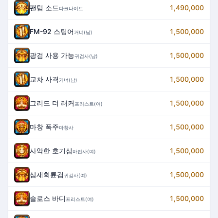
팬텀 소드
1,490,000
다크나이트
FM-92 스팅어
1,500,000
거너(남)
광검 사용 가능
1,500,000
귀검사(남)
교차 사격
1,500,000
거너(남)
그리드 더 러커
1,500,000
프리스트(여)
마창 폭주
1,500,000
마창사
사악한 호기심
1,500,000
마법사(여)
삼재회륜검
1,500,000
귀검사(여)
슬로스 바디
1,500,000
프리스트(여)