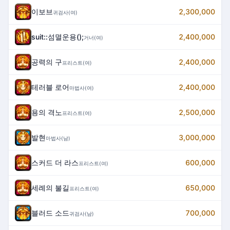
이보브
2,300,000
귀검사(여)
suit::섬멸운용();
2,400,000
거너(여)
공력의 구
2,400,000
프리스트(여)
테러블 로어
2,400,000
마법사(여)
용의 격노
2,500,000
프리스트(여)
발현
3,000,000
마법사(남)
스커드 더 라스
600,000
프리스트(여)
세례의 불길
650,000
프리스트(여)
블러드 소드
700,000
귀검사(남)