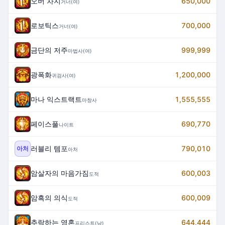
오버 차지
650,000
거너(여)
로보틱스
700,000
거너(여)
금단의 저주
999,999
마법사(여)
광폭화
1,200,000
귀검사(여)
마나 익스트랙트
1,555,555
마창사
페이스풀
690,770
나이트
러블리 템포
790,010
아처
아처
암살자의 마음가짐
600,003
도적
암흑의 의식
600,009
도적
추락하는 영혼
644,444
프리스트(남)