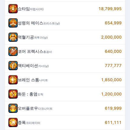
쇼타임
18,799,995
마법사(여)
성령의 메이스
654,999
프리스트(남)
역혈기공
2,000,000
격투가(남)
코어 프렉시스
640,000
총검사
액티베이션
777,777
거너(남)
브레인 스톰
1,850,000
나이트
화둔 : 홍염
1,200,000
도적
오버플로우
619,999
다크나이트
증폭
611,111
크리에이터