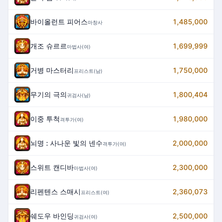
바이올런트 피어스
1,485,000
마창사
개조 슈르르
1,699,999
마법사(여)
거병 마스터리
1,750,000
프리스트(남)
무기의 극의
1,800,404
귀검사(남)
이중 투척
1,980,000
격투가(여)
뇌명 : 사나운 빛의 넨수
2,000,000
격투가(여)
스위트 캔디바
2,300,000
마법사(여)
리펜텐스 스매시
2,360,073
프리스트(여)
쉐도우 바인딩
2,500,000
귀검사(여)