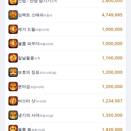
인법 : 잔영 남기기
2,800,000
도적
임팩트 스매쉬
4,749,995
마창사
메가 드릴
1,000,000
마법사(여)
블룸 파우더
1,000,000
마법사(여)
칼날돌풍
1,100,000
도적
보호의 징표
1,200,000
프리스트(남)
분마검
1,200,000
귀검사(여)
버스터 샷
1,234,567
거너(여)
냉기의 사야
1,350,000
귀검사(남)
블록 봄
1,420,000
격투가(여)