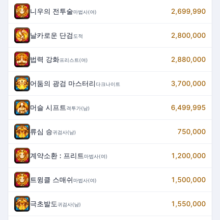
니우의 전투술
2,699,990
마법사(여)
날카로운 단검
2,800,000
도적
법력 강화
2,880,000
프리스트(여)
어둠의 광검 마스터리
3,700,000
다크나이트
머슬 시프트
6,499,995
격투가(남)
류심 승
750,000
귀검사(남)
계약소환 : 프리트
1,200,000
마법사(여)
트윙클 스매쉬
1,500,000
마법사(여)
극초발도
1,550,000
귀검사(남)