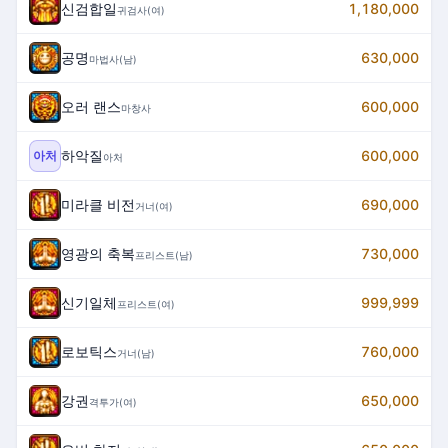
신검합일
1,180,000
귀검사(여)
공명
630,000
마법사(남)
오러 랜스
600,000
마창사
하악질
600,000
아처
아처
미라클 비전
690,000
거너(여)
영광의 축복
730,000
프리스트(남)
신기일체
999,999
프리스트(여)
로보틱스
760,000
거너(남)
강권
650,000
격투가(여)