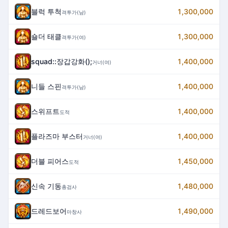
블럭 투척
1,300,000
격투가(남)
숄더 태클
1,300,000
격투가(여)
squad::장갑강화();
1,400,000
거너(여)
니들 스핀
1,400,000
격투가(남)
스위프트
1,400,000
도적
플라즈마 부스터
1,400,000
거너(여)
더블 피어스
1,450,000
도적
신속 기동
1,480,000
총검사
드레드보어
1,490,000
마창사