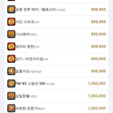
공중 전투 메카 : 템페스터
888,888
거너(남)
샤인 스파크
888,888
도적
디스페어
899,999
마창사
망자의 원한
999,999
도적
암기 : 비연수리검
999,999
도적
질풍가도
999,999
마법사(남)
FM-92 스팅어 SW
1,000,000
거너(남)
삼일참월
1,000,000
마창사
숙련된 전문가
1,000,000
총검사