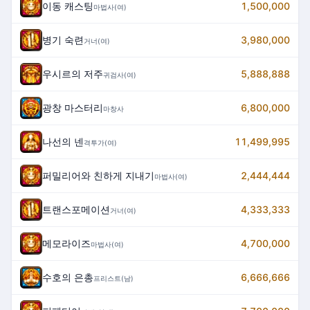
이동 캐스팅
1,500,000
마법사(여)
병기 숙련
3,980,000
거너(여)
우시르의 저주
5,888,888
귀검사(여)
광창 마스터리
6,800,000
마창사
나선의 넨
11,499,995
격투가(여)
퍼밀리어와 친하게 지내기
2,444,444
마법사(여)
트랜스포메이션
4,333,333
거너(여)
메모라이즈
4,700,000
마법사(여)
수호의 은총
6,666,666
프리스트(남)