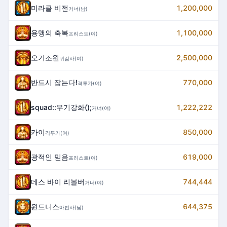
미라클 비전
1,200,000
거너(남)
용맹의 축복
1,100,000
프리스트(여)
오기조원
2,500,000
귀검사(여)
반드시 잡는다!
770,000
격투가(여)
squad::무기강화();
1,222,222
거너(여)
카이
850,000
격투가(여)
광적인 믿음
619,000
프리스트(여)
데스 바이 리볼버
744,444
거너(여)
윈드니스
644,375
마법사(남)