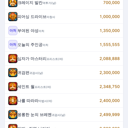
크레이지 발칸
700,000
격투가(남)
피어싱 드라이브
1,000,000
마창사
부여된 야성
1,350,000
아처
아처
오늘의 주인공
1,555,555
아처
아처
십자가 마스터리
2,088,888
프리스트(여)
귀검편
2,300,000
귀검사(남)
세인트 월
2,348,750
프리스트(여)
나를 따라라
2,400,000
마법사(여)
몽롱한 눈의 브레멘
2,499,999
귀검사(남)