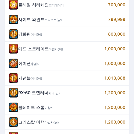
플레임 허리케인
700,000
크리에이터
사이드 와인드
799,999
프리스트(남)
강화탄
800,000
거너(남)
매드 스트레이트
1,000,000
마법사(여)
이미션
1,000,000
총검사
캐넌볼
1,018,888
거너(여)
RX-60 트랩러너
1,200,000
거너(남)
블레이드 스톰
1,200,000
마창사
크리스탈 어택
1,200,000
마법사(남)