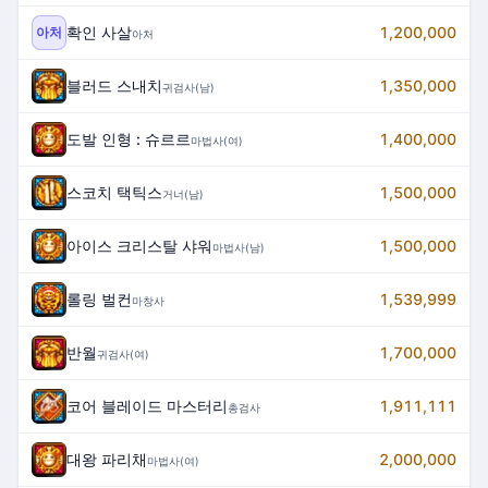
확인 사살
1,200,000
아처
아처
블러드 스내치
1,350,000
귀검사(남)
도발 인형 : 슈르르
1,400,000
마법사(여)
스코치 택틱스
1,500,000
거너(남)
아이스 크리스탈 샤워
1,500,000
마법사(남)
롤링 벌컨
1,539,999
마창사
반월
1,700,000
귀검사(여)
코어 블레이드 마스터리
1,911,111
총검사
대왕 파리채
2,000,000
마법사(여)