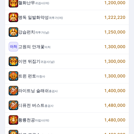
혈화난무
1,200,000
귀검사(여)
맹독 일발화약성
1,222,220
격투가(여)
강습펀치
1,250,000
격투가(남)
고원의 안개꽃
1,300,000
아처
아처
이면 뒤집기
1,300,000
귀검사(남)
트윈 펀토
1,300,000
마창사
라이트닝 슬래쉬
1,400,000
총검사
디퓨전 버스트
1,480,000
총검사
황룡천공
1,480,000
마법사(여)