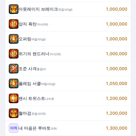
아웃레이지 브레이크
1,000,000
귀검사(남)
양자 폭탄
1,000,000
거너(여)
오퍼링
1,000,000
마법사(남)
위기의 랜드러너
1,000,000
거너(여)
조준 사격
1,000,000
총검사
플레임 서클
1,050,000
마법사(남)
팬시 트위스트
1,200,000
나이트
혈마검
1,200,000
귀검사(여)
내 마음은 루바토
1,300,000
아처
아처