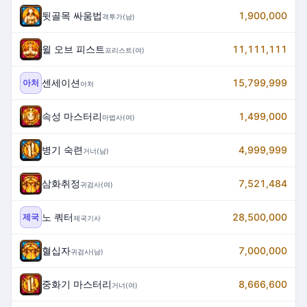
뒷골목 싸움법
1,900,000
격투가(남)
윌 오브 피스트
11,111,111
프리스트(여)
센세이션
15,799,999
아처
아처
속성 마스터리
1,499,000
마법사(여)
병기 숙련
4,999,999
거너(남)
삼화취정
7,521,484
귀검사(여)
노 쿼터
28,500,000
제국
제국기사
혈십자
7,000,000
귀검사(남)
중화기 마스터리
8,666,600
거너(여)