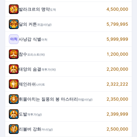
발라크르의 맹약
4,500,000
도적
달의 커튼
5,799,995
귀검사(남)
사냥감 식별
5,999,999
아처
아처
참수
1,200,000
프리스트(여)
태양의 숨결
2,200,000
격투가(여)
체인러쉬
2,322,222
나이트
휘몰아치는 질풍의 봉 마스터리
2,350,000
마법사(남)
도발
2,399,999
격투가(남)
리볼버 강화
2,500,000
거너(남)