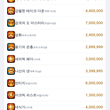
강렬한 테이크 다운
4,400,000
격투가(여)
검귀의 도 마스터리
7,000,000
귀검사(남)
성화
2,400,000
프리스트(여)
용기의 은총
2,999,999
프리스트(남)
세라픽 페더
3,000,000
나이트
나선의 넨
3,399,995
격투가(남)
빈티지
6,000,000
귀검사(여)
아크틱 피스트
1,300,000
마법사(여)
대식가
4,000,000
나이트