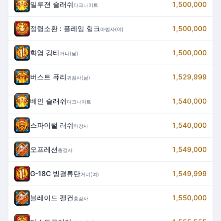
일루젼 슬래쉬
1,500,000
다크나이트
정령소환 : 플레임 헐크
1,500,000
마법사(여)
화염 강타
1,500,000
거너(남)
버스트 퓨리
1,529,999
귀검사(남)
베인 슬래쉬
1,540,000
다크나이트
스파이럴 러쉬
1,540,000
마창사
오프레션
1,549,000
총검사
G-18C 빙결류탄
1,549,999
거너(여)
블레이드 팰컨
1,550,000
총검사