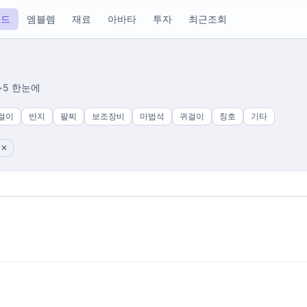
카드
엠블렘
재료
아바타
투자
최근조회
+5 한눈에
걸이
반지
팔찌
보조장비
마법석
귀걸이
칭호
기타
 ✕