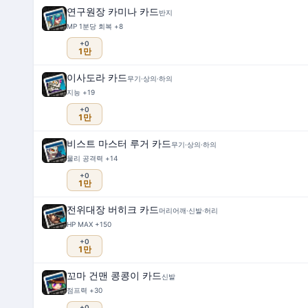
연구원장 카미나 카드
반지
MP 1분당 회복 +8
+0
1만
이사도라 카드
무기·상의·하의
지능 +19
+0
1만
비스트 마스터 루거 카드
무기·상의·하의
물리 공격력 +14
+0
1만
전위대장 버히크 카드
머리어깨·신발·허리
HP MAX +150
+0
1만
꼬마 건맨 콩콩이 카드
신발
점프력 +30
+0