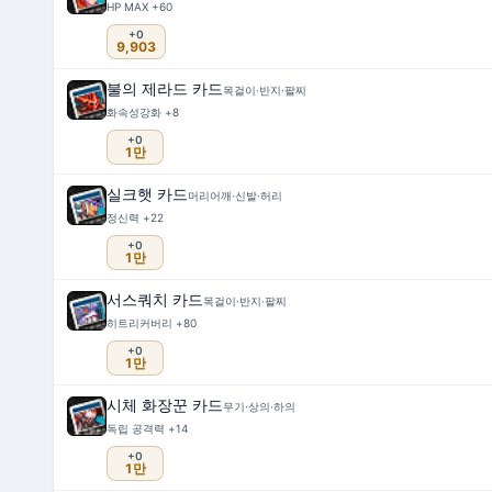
HP MAX +60
+0
9,903
불의 제라드 카드
목걸이·반지·팔찌
화속성강화 +8
+0
1만
실크햇 카드
머리어깨·신발·허리
정신력 +22
+0
1만
서스쿼치 카드
목걸이·반지·팔찌
히트리커버리 +80
+0
1만
시체 화장꾼 카드
무기·상의·하의
독립 공격력 +14
+0
1만