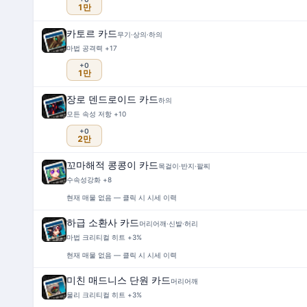
1만
카토르 카드
무기·상의·하의
마법 공격력 +17
+0
1만
장로 덴드로이드 카드
하의
모든 속성 저항 +10
+0
2만
꼬마해적 콩콩이 카드
목걸이·반지·팔찌
수속성강화 +8
현재 매물 없음 — 클릭 시 시세 이력
하급 소환사 카드
머리어깨·신발·허리
마법 크리티컬 히트 +3%
현재 매물 없음 — 클릭 시 시세 이력
미친 매드니스 단원 카드
머리어깨
물리 크리티컬 히트 +3%