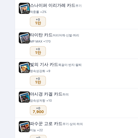
스나이퍼 이리가레 카드
무기
적중률 +2%
+0
1만
타이탄 카드
머리어깨·신발·허리
MP MAX +170
+0
1만
빛의 기사 카드
목걸이·반지·팔찌
명속성강화 +9
+0
1만
야시경 카겔 카드
하의
암속성저항 +10
+0
7,900
파수꾼 고로 카드
무기·상의·하의
지능 +22
+0