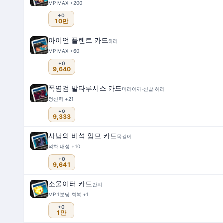
MP MAX +200
+0
10만
아이언 플랜트 카드
허리
MP MAX +60
+0
9,640
폭염검 발타루시스 카드
머리어깨·신발·허리
정신력 +21
+0
9,333
사념의 비석 암므 카드
목걸이
석화 내성 +10
+0
9,641
소울이터 카드
반지
MP 1분당 회복 +1
+0
1만