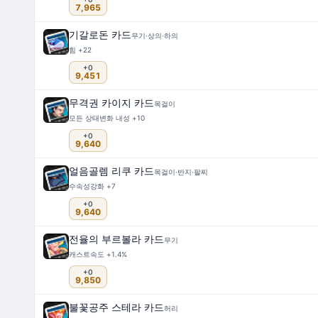
7,965
기갈로돈 카드
무기·상의·하의
힘 +22
+0
9,451
무격권 카이지 카드
목걸이
모든 상태변화 내성 +10
+0
9,640
얼음골렘 리쿠 카드
목걸이·반지·팔찌
수속성강화 +7
+0
9,640
전율의 부르볼라 카드
무기
캐스트속도 +1.4%
+0
9,850
불꽃공주 스테라 카드
허리