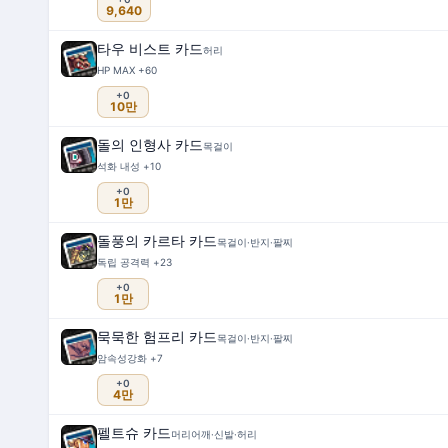
9,640
타우 비스트 카드
허리
HP MAX +60
+0
10만
돌의 인형사 카드
목걸이
석화 내성 +10
+0
1만
돌풍의 카르타 카드
목걸이·반지·팔찌
독립 공격력 +23
+0
1만
묵묵한 험프리 카드
목걸이·반지·팔찌
암속성강화 +7
+0
4만
펠트슈 카드
머리어깨·신발·허리