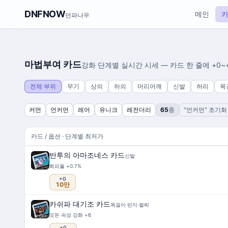
DNFNOW
메인
던파나우
마법부여 카드
강화 단계별 실시간 시세 — 카드 한 줄에 +0~
전체 부위
무기
상의
하의
머리어깨
신발
허리
목
커먼
언커먼
레어
유니크
레전더리
65
종
"언커먼" 초기화
카드
/ 옵션 · 단계별 최저가
반투의 아마조네스 카드
신발
회피율 +0.7%
+0
10만
카쉬파 대기조 카드
목걸이·반지·팔찌
모든 속성 강화 +6
+0